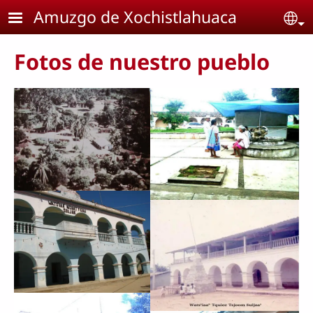
Pasar al contenido principal
Amuzgo de Xochistlahuaca
Se
Fotos de nuestro pueblo