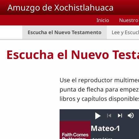
Pasar al contenido principal
Amuzgo de Xochistlahuaca
Inicio
Nuestro
Escucha el Nuevo Testamento
Lee y Escuch
Escucha el Nuevo Tes
Use el reproductor multime
punta de flecha para empezar
libros y capítulos disponible
Reproducir
Sile
Anterior
Siguiente
Mateo 1