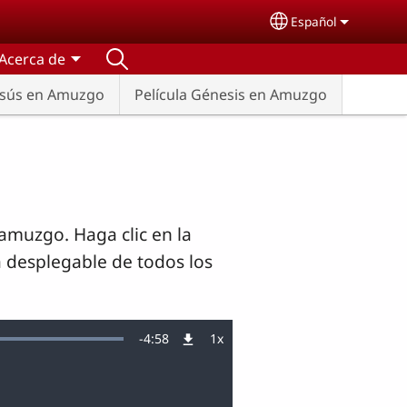
Español
Select your lang
Acerca de
Jesús en Amuzgo
Película Génesis en Amuzgo
amuzgo. Haga clic en la
a desplegable de todos los
Remaining
-
4:58
1x
Velocidad
de
reproducción
Time