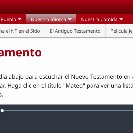
 Pueblo
Nuestro Idioma
Nuestra Comida
a el NT en el Sitio
El Antiguo Testamento
Película 
tamento
dia abajo para escuchar el Nuevo Testamento en 
. Haga clic en el título "Mateo" para ver una list
s.
Loaded
:
nciar
100.00%